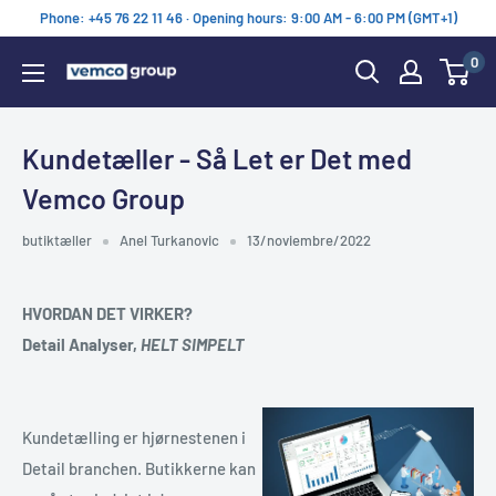
Ir
Phone: +45 76 22 11 46 · Opening hours: 9:00 AM - 6:00 PM (GMT+1)
directamente
0
al
Vemco
contenido
Group
Kundetæller - Så Let er Det med
Vemco Group
butiktæller
Anel Turkanovic
13/noviembre/2022
HVORDAN DET VIRKER?
Detail Analyser,
HELT SIMPELT
Kundetælling er hjørnestenen i
Detail branchen. Butikkerne kan