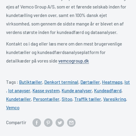
ejes af Vemco Group A/S, som er et førende selskab inden for
kundetælling verden over, samt en 100% dansk ejet
virksomhed, som gennem de sidste mange år er blevet en af
verdens største inden for kundeadfærd og dataanalyser.
Kontakt os i dag eller læs mere om den mest brugervenlige
kundetæller og kundeadfærdsanalyseplatform for
detailkæder på vores side
vemcogroup.dk
Tags :
Butiktæller
,
Denkort terminal
,
Dørtæller
,
Heatmaps
,
Iot
,
Iot anayser
,
Kasse system
,
Kunde analyser
,
Kundeadfærd
,
Kundetæller
,
Persontæller
,
Sitoo
,
Traffik tæller
,
Varesikring
,
Vemco
Compartir